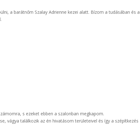
ülni, a barátnőm Szalay Adrienne kezei alatt. Bízom a tudásában és a
.
k számomra, s ezeket ebben a szalonban megkapom.
e, vágya találkozik az én hivatásom területeivel és így a szépítkezés