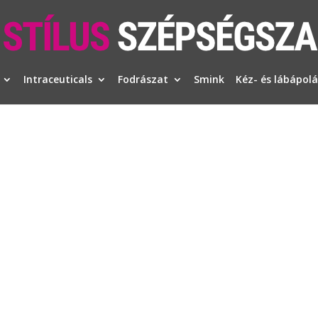
Intraceuticals
Fodrászat
Smink
Kéz- és lábápolá