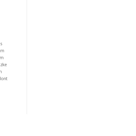
os
pom
am
szke
n
lont