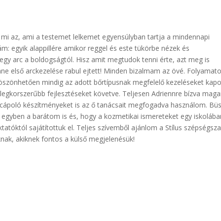
 mi az, ami a testemet lelkemet egyensúlyban tartja a mindennapi
m: egyik alappillére amikor reggel és este tükörbe nézek és
gy arc a boldogságtól. Hisz amit megtudok tenni érte, azt meg is
nne első arckezelése rabul ejtett! Minden bizalmam az övé. Folyamat
öszönhetően mindig az adott bőrtípusnak megfelelő kezeléseket ka
 legkorszerűbb fejlesztéseket követve. Teljesen Adriennre bízva mag
rcápoló készítményeket is az ő tanácsait megfogadva használom. Bü
i egyben a barátom is és, hogy a kozmetikai ismereteket egy iskolába
tatóktól sajátítottuk el. Teljes szívemből ajánlom a Stílus szépségsza
nak, akiknek fontos a külső megjelenésük!