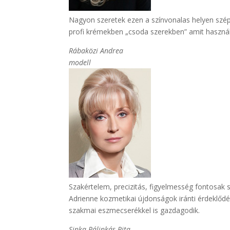
Nagyon szeretek ezen a színvonalas helyen szép
profi krémekben „csoda szerekben” amit használ
Rábaközi Andrea
modell
Szakértelem, precizitás, figyelmesség fontosa
Adrienne kozmetikai újdonságok iránti érdeklődés
szakmai eszmecserékkel is gazdagodik.
Sinka-Pálinkás Rita