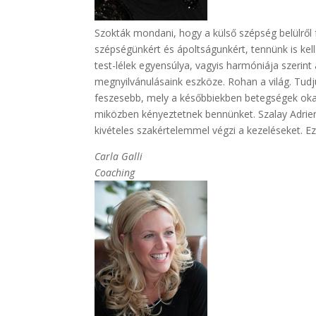
Szokták mondani, hogy a külső szépség belülről f
szépségünkért és ápoltságunkért, tennünk is kell
test-lélek egyensúlya, vagyis harmóniája szerint
megnyilvánulásaink eszköze. Rohan a világ. Tudju
feszesebb, mely a későbbiekben betegségek oka le
miközben kényeztetnek bennünket. Szalay Adrien
kivételes szakértelemmel végzi a kezeléseket. Ez
Carla Galli
Coaching