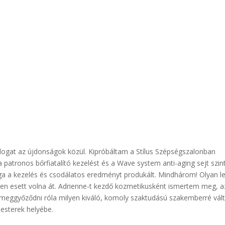
álogat az újdonságok közül. Kipróbáltam a Stílus Szépségszalonban
 patronos bőrfiatalító kezelést és a Wave system anti-aging sejt szin
ga a kezelés és csodálatos eredményt produkált. Mindhárom! Olyan le
ten esett volna át. Adrienne-t kezdő kozmetikusként ismertem meg, a
meggyőződni róla milyen kiváló, komoly szaktudású szakemberré vált,
esterek helyébe.