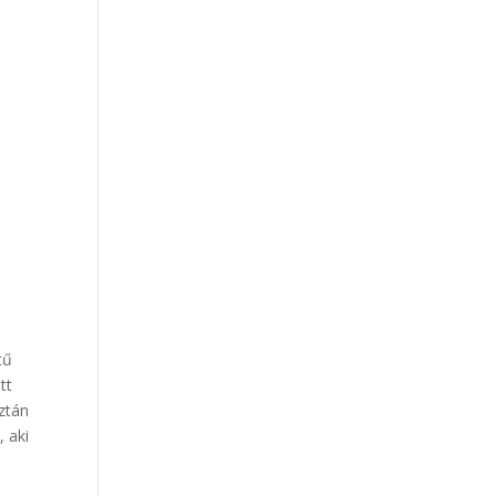
tű
tt
ztán
 aki