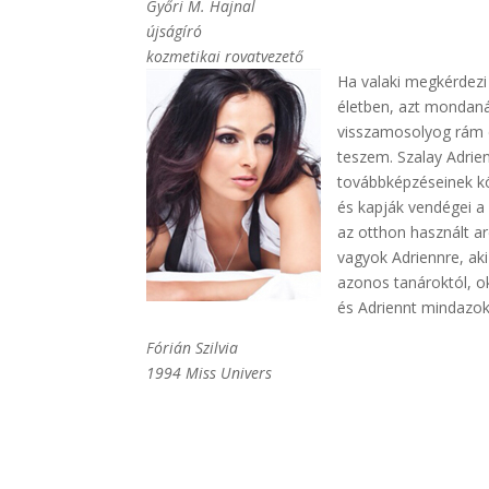
Győri M. Hajnal
újságíró
kozmetikai rovatvezető
Ha valaki megkérdezi
életben, azt mondaná
visszamosolyog rám e
teszem. Szalay Adrie
továbbképzéseinek k
és kapják vendégei a
az otthon használt a
vagyok Adriennre, ak
azonos tanároktól, ok
és Adriennt mindazok
Fórián Szilvia
1994 Miss Univers