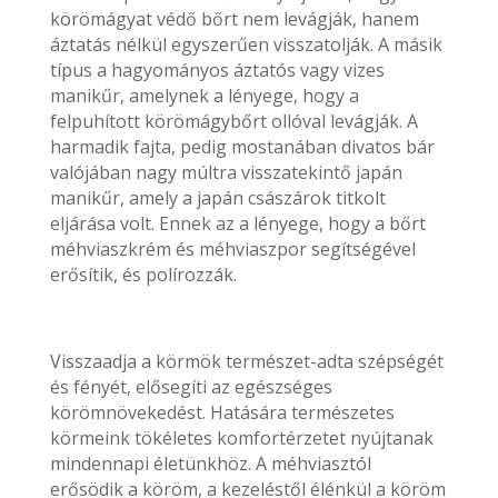
körömágyat védő bőrt nem levágják, hanem
áztatás nélkül egyszerűen visszatolják. A másik
típus a hagyományos áztatós vagy vizes
manikűr, amelynek a lényege, hogy a
felpuhított körömágybőrt ollóval levágják. A
harmadik fajta, pedig mostanában divatos bár
valójában nagy múltra visszatekintő japán
manikűr, amely a japán császárok titkolt
eljárása volt. Ennek az a lényege, hogy a bőrt
méhviaszkrém és méhviaszpor segítségével
erősítik, és polírozzák.
Visszaadja a körmök természet-adta szépségét
és fényét, elősegíti az egészséges
körömnövekedést. Hatására természetes
körmeink tökéletes komfortérzetet nyújtanak
mindennapi életünkhöz. A méhviasztól
erősödik a köröm, a kezeléstől élénkül a köröm