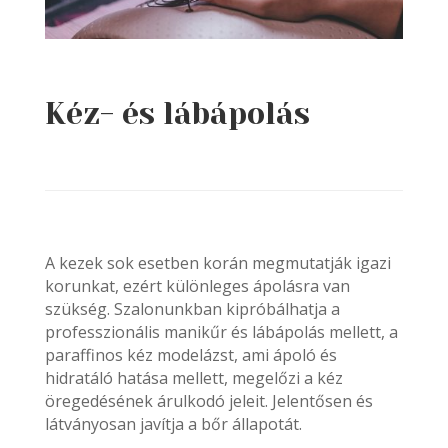
Kéz- és lábápolás
A kezek sok esetben korán megmutatják igazi
korunkat, ezért különleges ápolásra van
szükség. Szalonunkban kipróbálhatja a
professzionális manikűr és lábápolás mellett, a
paraffinos kéz modelázst, ami ápoló és
hidratáló hatása mellett, megelőzi a kéz
öregedésének árulkodó jeleit. Jelentősen és
látványosan javítja a bőr állapotát.