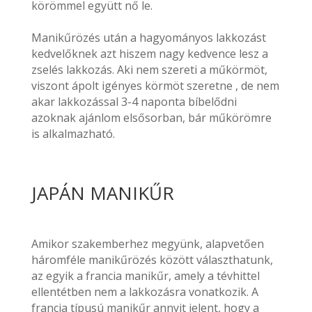
körömmel együtt nő le.
Manikűrözés után a hagyományos lakkozást
kedvelőknek azt hiszem nagy kedvence lesz a
zselés lakkozás. Aki nem szereti a műkörmöt,
viszont ápolt igényes körmöt szeretne , de nem
akar lakkozással 3-4 naponta bíbelődni
azoknak ajánlom elsősorban, bár műkörömre
is alkalmazható.
JAPÁN MANIKŰR
Amikor szakemberhez megyünk, alapvetően
háromféle manikűrözés között választhatunk,
az egyik a francia manikűr, amely a tévhittel
ellentétben nem a lakkozásra vonatkozik. A
francia típusú manikűr annyit jelent, hogy a