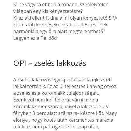
Ki ne vágyna ebben a rohanó, személytelen
világban egy kis kényeztetésre?
Ki az aki ellent tudna állni olyan kényeztető SPA
kéz és láb kezeléseknek,ahol a test és lélek
harmóniája egy óra alatt megteremthető?
Legyen ez a Te időd!
OPI – zselés lakkozás
A zselés lakkozás egy speciálisan kifejlesztett
lakkal történik. Ez az új fejlesztésű anyag ötvözi
a zselés és a körömlakk tulajdonságait.
Ezenkívül nem kell fél órát várni mire a
körömlakk megszárad, mivel a lakkzselé UV
fényben 3 perc alatt szárazra- készre köt. Nagy
előnye , hogy kötés után karcmentes marad a
felülete, nem pattogzik le két nap után,