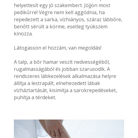
helyettesít egy jó szakembert. Jöjjön most
pedikűrre! Végre nem kell aggódnia, ha
repedezett a sarka, vízhiányos, száraz lábbőre,
benőtt sérült a körme, esetleg tyúkszem
kínozza.
Látogasson el hozzám, van megoldás!
A talp, a bőr hamar veszít nedvességéből,
rugalmasságából és jobban szarusodik. A
rendszeres lábkezelések alkalmazása helyre
állítja a lestrapált, elnehezedett lábak
vízháztartását, kisimítja a sarokrepedéseket,
puhítja a térdeket.