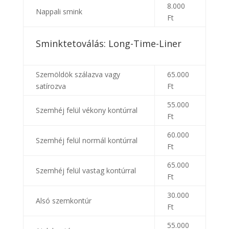
8.000
Nappali smink
Ft
Sminktetoválás: Long-Time-Liner
Szemöldök szálazva vagy
65.000
satírozva
Ft
55.000
Szemhéj felül vékony kontúrral
Ft
60.000
Szemhéj felül normál kontúrral
Ft
65.000
Szemhéj felül vastag kontúrral
Ft
30.000
Alsó szemkontúr
Ft
55.000