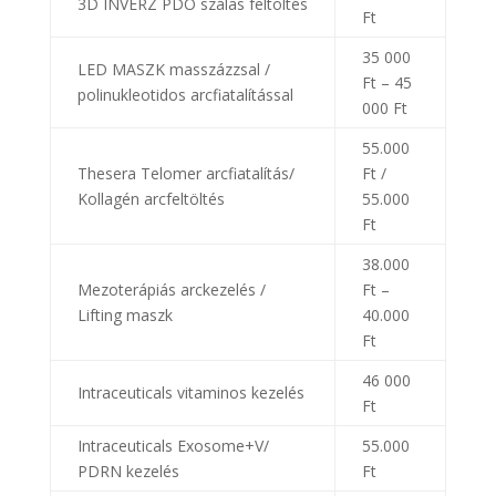
3D INVERZ PDO szálas feltöltés
Ft
35 000
LED MASZK masszázzsal /
Ft – 45
polinukleotidos arcfiatalítással
000 Ft
55.000
Thesera Telomer arcfiatalítás/
Ft /
Kollagén arcfeltöltés
55.000
Ft
38.000
Mezoterápiás arckezelés /
Ft –
Lifting maszk
40.000
Ft
46 000
Intraceuticals vitaminos kezelés
Ft
Intraceuticals Exosome+V/
55.000
PDRN kezelés
Ft