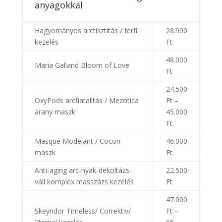
anyagokkal
Hagyományos arctisztítás / férfi
28.900
kezelés
Ft
48.000
Maria Galland Bloom of Love
Ft
24.500
OxyPods arcfiatalítás / Mezotica
Ft –
arany maszk
45.000
Ft
Masque Modelant / Cocon
46.000
maszk
Ft
Anti-aging arc-nyak-dekoltázs-
22.500
váll komplex masszázs kezelés
Ft
47.000
Skeyndor Timeless/ Correktiv/
Ft –