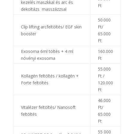
kezelés maszkkal és arc és
Ft
dekoltázs masszázzsal
50.000
Clip lifting arcfeltöltés/ EGF skin
Ft/
booster
65.000
Ft
Exosoma 6ml töltés + 4 ml
160.000
növényi exosoma
Ft
55.000
Kollagén feltöltés / kollagén +
Ft /
Forte feltöltés
120.000
Ft
46.000
Vitalézer feltöltés/ Nanosoft
Ft/
feltöltés
65.000
Ft
55 000