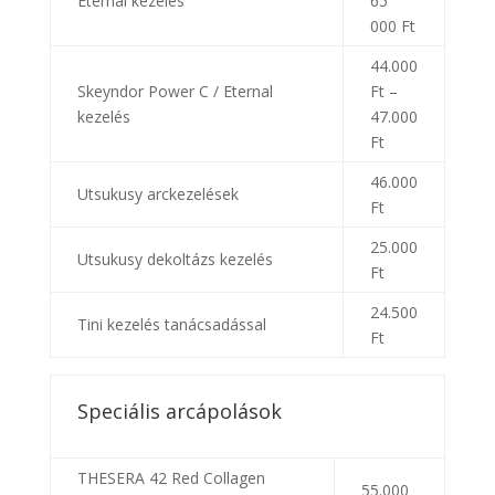
Eternal kezelés
65
000 Ft
44.000
Skeyndor Power C / Eternal
Ft –
kezelés
47.000
Ft
46.000
Utsukusy arckezelések
Ft
25.000
Utsukusy dekoltázs kezelés
Ft
24.500
Tini kezelés tanácsadással
Ft
Speciális arcápolások
THESERA 42 Red Collagen
55.000